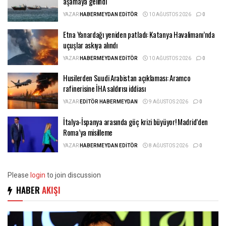
aşamaya gelindi
YAZAR
HABERMEYDAN EDITÖR
10 AĞUSTOS 2026
0
Etna Yanardağı yeniden patladı: Katanya Havalimanı’nda
uçuşlar askıya alındı
YAZAR
HABERMEYDAN EDITÖR
10 AĞUSTOS 2026
0
Husilerden Suudi Arabistan açıklaması: Aramco
rafinerisine İHA saldırısı iddiası
YAZAR
EDITÖR HABERMEYDAN
9 AĞUSTOS 2026
0
İtalya-İspanya arasında göç krizi büyüyor! Madrid’den
Roma’ya misilleme
YAZAR
HABERMEYDAN EDITÖR
8 AĞUSTOS 2026
0
Please
login
to join discussion
HABER
AKIŞI