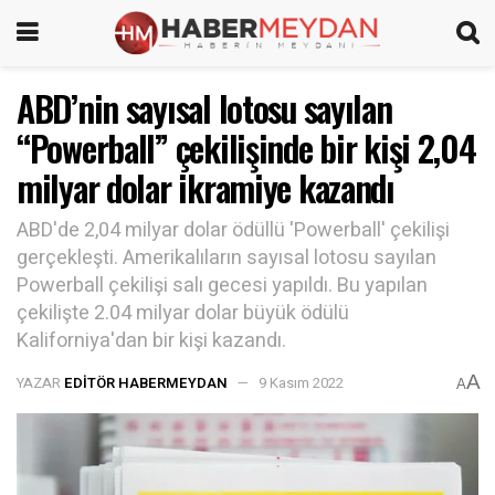
ABD’nin sayısal lotosu sayılan
“Powerball” çekilişinde bir kişi 2,04
milyar dolar ikramiye kazandı
ABD'de 2,04 milyar dolar ödüllü 'Powerball' çekilişi
gerçekleşti. Amerikalıların sayısal lotosu sayılan
Powerball çekilişi salı gecesi yapıldı. Bu yapılan
çekilişte 2.04 milyar dolar büyük ödülü
Kaliforniya'dan bir kişi kazandı.
A
YAZAR
EDITÖR HABERMEYDAN
9 Kasım 2022
A