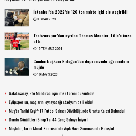
İstanbul’da 2022’de 126 ton sahte içki ele geçirildi
8 OCAK 2023
Trabzonspor’dan ayrılan Thomas Meunier, Lille’e imza
attı!
19 TEMMUZ 2024
Cumhurbaşkanı Erdoğan’dan depremzede öğrencilere
müjde
10 MAYIS 2023
Galatasaray, Efe Mandıracı için imza töreni düzenledi!
Eyüpspor’un, maçlarını oynayacağı stadyum belli oldu!
Muş’ta Tarihi Keşif: 17 Futbol Sahası Büyüklüğünde Urartu Kalesi Bulundu!
Damla Gönüllüleri Sinop’ta: 44 Genç Sahaya İniyor!
Muşlular, Tarihi Murat Köprüsü’nde Açık Hava Sinemasında Buluştu!