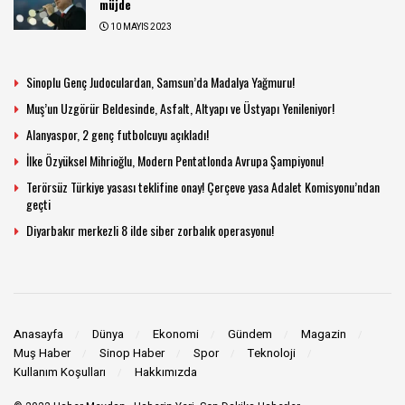
müjde
10 MAYIS 2023
Sinoplu Genç Judoculardan, Samsun’da Madalya Yağmuru!
Muş’un Uzgörür Beldesinde, Asfalt, Altyapı ve Üstyapı Yenileniyor!
Alanyaspor, 2 genç futbolcuyu açıkladı!
İlke Özyüksel Mihrioğlu, Modern Pentatlonda Avrupa Şampiyonu!
Terörsüz Türkiye yasası teklifine onay! Çerçeve yasa Adalet Komisyonu’ndan
geçti
Diyarbakır merkezli 8 ilde siber zorbalık operasyonu!
Anasayfa
Dünya
Ekonomi
Gündem
Magazin
Muş Haber
Sinop Haber
Spor
Teknoloji
Kullanım Koşulları
Hakkımızda