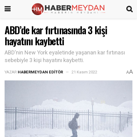
ABD’de kar fırtınasında 3 kişi
hayatını kaybetti
ABD'nin New York eyaletinde yaşanan kar fırtınası
sebebiyle 3 kişi hayatını kaybetti.
A
YAZAR
HABERMEYDAN EDITÖR
21 Kasım 2022
A