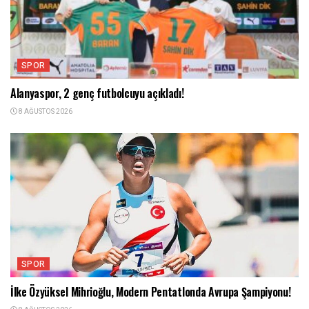
SPOR
Alanyaspor, 2 genç futbolcuyu açıkladı!
8 AĞUSTOS 2026
SPOR
İlke Özyüksel Mihrioğlu, Modern Pentatlonda Avrupa Şampiyonu!