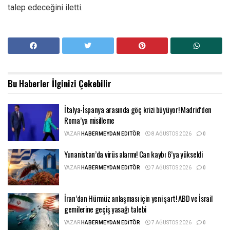
talep edeceğini iletti.
Bu Haberler
İlginizi Çekebilir
İtalya-İspanya arasında göç krizi büyüyor! Madrid’den
Roma’ya misilleme
YAZAR
HABERMEYDAN EDITÖR
8 AĞUSTOS 2026
0
Yunanistan’da virüs alarmı! Can kaybı 6’ya yükseldi
YAZAR
HABERMEYDAN EDITÖR
7 AĞUSTOS 2026
0
İran’dan Hürmüz anlaşması için yeni şart! ABD ve İsrail
gemilerine geçiş yasağı talebi
YAZAR
HABERMEYDAN EDITÖR
7 AĞUSTOS 2026
0