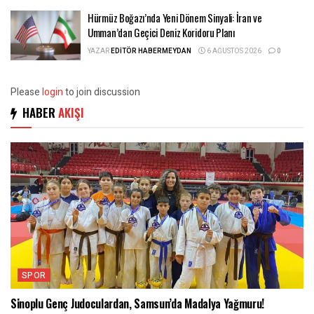
Hürmüz Boğazı’nda Yeni Dönem Sinyali: İran ve
Umman’dan Geçici Deniz Koridoru Planı
YAZAR
EDITÖR HABERMEYDAN
6 AĞUSTOS 2026
0
Please
login
to join discussion
HABER
AKIŞI
SPOR
Sinoplu Genç Judoculardan, Samsun’da Madalya Yağmuru!