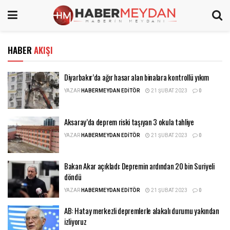
HABER
AKIŞI
Diyarbakır’da ağır hasar alan binalara kontrollü yıkım
YAZAR
HABERMEYDAN EDITÖR
21 ŞUBAT 2023
0
Aksaray’da deprem riski taşıyan 3 okula tahliye
YAZAR
HABERMEYDAN EDITÖR
21 ŞUBAT 2023
0
Bakan Akar açıkladı: Depremin ardından 20 bin Suriyeli
döndü
YAZAR
HABERMEYDAN EDITÖR
21 ŞUBAT 2023
0
AB: Hatay merkezli depremlerle alakalı durumu yakından
izliyoruz