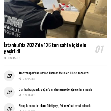
İstanbul’da 2022’de 126 ton sahte içki ele
geçirildi
0 SHARES
Trabzonspor’dan ayrılan Thomas Meunier, Lille’e imza attı!
0 SHARES
Cumhurbaşkanı Erdoğan’dan depremzede öğrencilere müjde
0 SHARES
Sinop’lu robotik takımı Türkiye’yi, Estonya’da temsil edecek