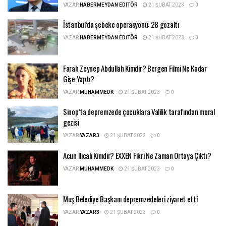
YAZAR
HABERMEYDAN EDITÖR
21 ŞUBAT 2023
0
İstanbul’da şebeke operasyonu: 28 gözaltı
YAZAR
HABERMEYDAN EDITÖR
21 ŞUBAT 2023
0
Farah Zeynep Abdullah Kimdir? Bergen Filmi Ne Kadar
Gişe Yaptı?
YAZAR
MUHAMMEDK
21 ŞUBAT 2023
0
Sinop’ta depremzede çocuklara Valilik tarafından moral
gezisi
YAZAR
YAZAR3
21 ŞUBAT 2023
0
Acun Ilıcalı Kimdir? EXXEN Fikri Ne Zaman Ortaya Çıktı?
YAZAR
MUHAMMEDK
21 ŞUBAT 2023
0
Muş Belediye Başkanı depremzedeleri ziyaret etti
YAZAR
YAZAR3
21 ŞUBAT 2023
0