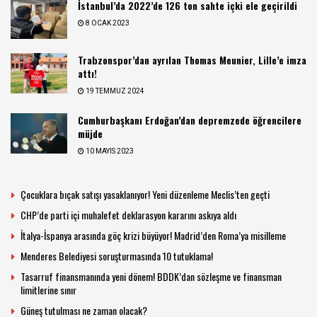
İstanbul’da 2022’de 126 ton sahte içki ele geçirildi
8 OCAK 2023
Trabzonspor’dan ayrılan Thomas Meunier, Lille’e imza
attı!
19 TEMMUZ 2024
Cumhurbaşkanı Erdoğan’dan depremzede öğrencilere
müjde
10 MAYIS 2023
Çocuklara bıçak satışı yasaklanıyor! Yeni düzenleme Meclis’ten geçti
CHP’de parti içi muhalefet deklarasyon kararını askıya aldı
İtalya-İspanya arasında göç krizi büyüyor! Madrid’den Roma’ya misilleme
Menderes Belediyesi soruşturmasında 10 tutuklama!
Tasarruf finansmanında yeni dönem! BDDK’dan sözleşme ve finansman
limitlerine sınır
Güneş tutulması ne zaman olacak?