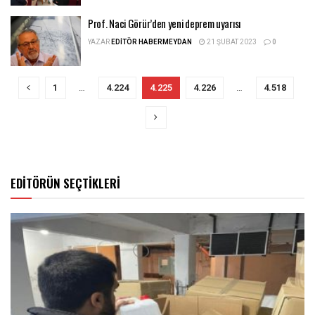
Prof. Naci Görür’den yeni deprem uyarısı
YAZAR
EDITÖR HABERMEYDAN
21 ŞUBAT 2023
0
1
…
4.224
4.225
4.226
…
4.518
EDİTÖRÜN SEÇTİKLERİ