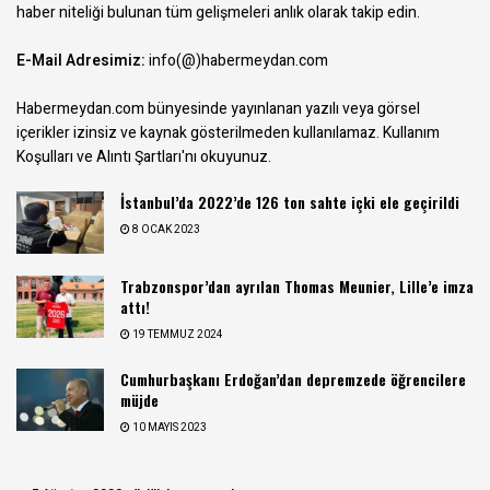
haber niteliği bulunan tüm gelişmeleri anlık olarak takip edin.
E-Mail Adresimiz:
info(@)habermeydan.com
Habermeydan.com bünyesinde yayınlanan yazılı veya görsel
içerikler izinsiz ve kaynak gösterilmeden kullanılamaz.
Kullanım
Koşulları ve Alıntı Şartları
'nı okuyunuz.
İstanbul’da 2022’de 126 ton sahte içki ele geçirildi
8 OCAK 2023
Trabzonspor’dan ayrılan Thomas Meunier, Lille’e imza
attı!
19 TEMMUZ 2024
Cumhurbaşkanı Erdoğan’dan depremzede öğrencilere
müjde
10 MAYIS 2023