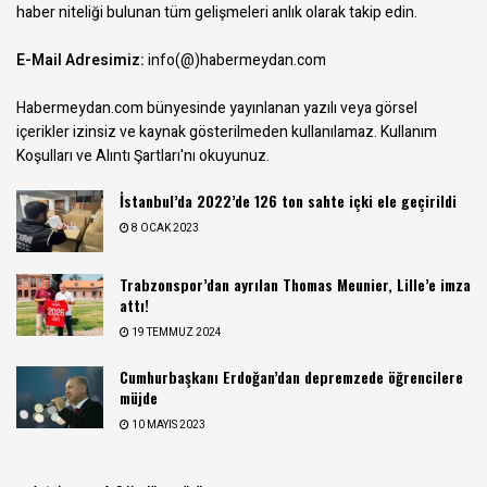
haber niteliği bulunan tüm gelişmeleri anlık olarak takip edin.
E-Mail Adresimiz:
info(@)habermeydan.com
Habermeydan.com bünyesinde yayınlanan yazılı veya görsel
içerikler izinsiz ve kaynak gösterilmeden kullanılamaz.
Kullanım
Koşulları ve Alıntı Şartları
'nı okuyunuz.
İstanbul’da 2022’de 126 ton sahte içki ele geçirildi
8 OCAK 2023
Trabzonspor’dan ayrılan Thomas Meunier, Lille’e imza
attı!
19 TEMMUZ 2024
Cumhurbaşkanı Erdoğan’dan depremzede öğrencilere
müjde
10 MAYIS 2023