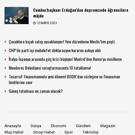
Cumhurbaşkanı Erdoğan’dan depremzede öğrencilere
müjde
10 MAYIS 2023
Çocuklara bıçak satışı yasaklanıyor! Yeni düzenleme Meclis’ten geçti
CHP’de parti içi muhalefet deklarasyon kararını askıya aldı
İtalya-İspanya arasında göç krizi büyüyor! Madrid’den Roma’ya misilleme
Menderes Belediyesi soruşturmasında 10 tutuklama!
Tasarruf finansmanında yeni dönem! BDDK’dan sözleşme ve finansman
limitlerine sınır
Güneş tutulması ne zaman olacak?
Anasayfa
Dünya
Ekonomi
Gündem
Magazin
Muş Haber
Sinop Haber
Spor
Teknoloji