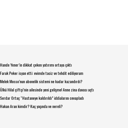
Hande Yener’in dikkat çeken yatırımı ortaya çıktı
Faruk Peker isyan etti: evimde taciz ve tehdit ediliyorum
Melek Mosso’nun abonelik sistemi ne kadar kazandırdı?
Ülkü Hilal çiftçi’nin ailesinde yeni gelişme! Anne zina davası açtı
Serdar Ortaç “Hastaneye kaldırıldı” iddialarını cevapladı
Hakan Aran kimdir? Kaç yaşında ve nereli?