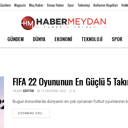
Gündem
Magazin
Muş Haber
Sinop Haber
Spor
Teknoloji
Kullanım Koşulları
Hakk
GÜNDEM
DÜNYA
EKONOMİ
TEKNOLOJİ
SPOR
FIFA 22 Oyununun En Güçlü 5 Takımı
YAZAR
EDITÖR
13 HAZIRAN 2022
0
Bugün konsollarda dünyanın en çok oynanan futbol oyunlarının başın
DEVAMINI OKU..